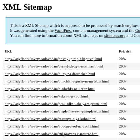
XML Sitemap
This is a XML Sitemap which is supposed to be processed by search engines
It was generated using the
WordPress
content management system and the
Go
You can find more information about XML sitemaps on
sitemaps.org
and Goo
URL
Priority
https://ladyflor.ru/sovety-sadovodam/postnyj-pirog-s-kapustoj.html
20%
https://ladyflor.ru/sovety-sadovodam/cyrnyj-pirog-s-maslinami.html
20%
https://ladyflor.ru/sovety-sadovodam/bliny-na-drozhzhah.html
20%
https://ladyflor.ru/sovety-sadovodam/blinchiki-s-gusinym-myasom.html
20%
https://ladyflor.ru/sovety-sadovodam/oladushki-na-kefire.html
20%
https://ladyflor.ru/sovety-sadovodam/keksy-s-tykvoj.html
20%
https://ladyflor.ru/sovety-sadovodam/prokladka-kabelya-v-grunte.html
20%
https://ladyflor.ru/sovety-sadovodam/utepleniye-sten-penopleksom.html
20%
https://ladyflor.ru/sovety-sadovodam/rasteniya-dlya-kuhni.html
20%
https://ladyflor.ru/sovety-sadovodam/vodoprovod-na-dache.html
20%
https://ladyflor.ru/sovety-sadovodam/stil-provans-v-interere.html
20%