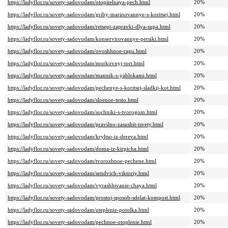
https://ladyflor.ru/sovety-sadovodam/otopitelnaya-pech.html
20%
https://ladyflor.ru/sovety-sadovodam/griby-marinovannye-s-koritsej.html
20%
https://ladyflor.ru/sovety-sadovodam/retsept-zapravki-dlya-supa.html
20%
https://ladyflor.ru/sovety-sadovodam/konservirovannye-persiki.html
20%
https://ladyflor.ru/sovety-sadovodam/ovoshhnoe-ragu.html
20%
https://ladyflor.ru/sovety-sadovodam/morkovnyj-tort.html
20%
https://ladyflor.ru/sovety-sadovodam/mannik-s-yablokami.html
20%
https://ladyflor.ru/sovety-sadovodam/pechenye-s-koritsej-sladkij-kot.html
20%
https://ladyflor.ru/sovety-sadovodam/sloenoe-testo.html
20%
https://ladyflor.ru/sovety-sadovodam/sochniki-s-tvorogom.html
20%
https://ladyflor.ru/sovety-sadovodam/pravilno-zasushit-tsvety.html
20%
https://ladyflor.ru/sovety-sadovodam/kryltso-iz-dereva.html
20%
https://ladyflor.ru/sovety-sadovodam/doma-iz-kirpicha.html
20%
https://ladyflor.ru/sovety-sadovodam/tvorozhnoe-pechene.html
20%
https://ladyflor.ru/sovety-sadovodam/sendvich-viktoriy.html
20%
https://ladyflor.ru/sovety-sadovodam/vyrashhivanie-chaya.html
20%
https://ladyflor.ru/sovety-sadovodam/prostoj-sposob-sdelat-kompost.html
20%
https://ladyflor.ru/sovety-sadovodam/uteplenie-potolka.html
20%
https://ladyflor.ru/sovety-sadovodam/pechnoe-otoplenie.html
20%