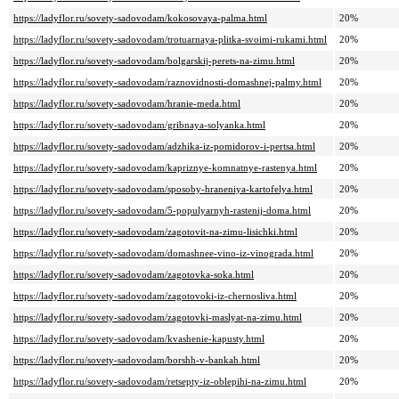
https://ladyflor.ru/sovety-sadovodam/kokosovaya-palma.html
20%
https://ladyflor.ru/sovety-sadovodam/trotuarnaya-plitka-svoimi-rukami.html
20%
https://ladyflor.ru/sovety-sadovodam/bolgarskij-perets-na-zimu.html
20%
https://ladyflor.ru/sovety-sadovodam/raznovidnosti-domashnej-palmy.html
20%
https://ladyflor.ru/sovety-sadovodam/hranie-meda.html
20%
https://ladyflor.ru/sovety-sadovodam/gribnaya-solyanka.html
20%
https://ladyflor.ru/sovety-sadovodam/adzhika-iz-pomidorov-i-pertsa.html
20%
https://ladyflor.ru/sovety-sadovodam/kapriznye-komnatnye-rastenya.html
20%
https://ladyflor.ru/sovety-sadovodam/sposoby-hraneniya-kartofelya.html
20%
https://ladyflor.ru/sovety-sadovodam/5-populyarnyh-rastenij-doma.html
20%
https://ladyflor.ru/sovety-sadovodam/zagotovit-na-zimu-lisichki.html
20%
https://ladyflor.ru/sovety-sadovodam/domashnee-vino-iz-vinograda.html
20%
https://ladyflor.ru/sovety-sadovodam/zagotovka-soka.html
20%
https://ladyflor.ru/sovety-sadovodam/zagotovoki-iz-chernosliva.html
20%
https://ladyflor.ru/sovety-sadovodam/zagotovki-maslyat-na-zimu.html
20%
https://ladyflor.ru/sovety-sadovodam/kvashenie-kapusty.html
20%
https://ladyflor.ru/sovety-sadovodam/borshh-v-bankah.html
20%
https://ladyflor.ru/sovety-sadovodam/retsepty-iz-oblepihi-na-zimu.html
20%