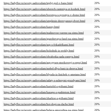
https://ladyflor.ru/sovety-sadovodam/teplyj-pol-v-bane.html
20%
https://ladyflor.ru/sovety-sadovodam/uberech-rasteniya-ot-koshek.html
20%
https://ladyflor.ru/sovety-sadovodam/borotsya-s-syrostyu-v-dome.html
20%
https://ladyflor.ru/sovety-sadovodam/uteplenie-derevyannoj-dveri.html
20%
https://ladyflor.ru/sovety-sadovodam/kanny.html
20%
https://ladyflor.ru/sovety-sadovodam/malinovoe-varene-na-zimu.html
20%
https://ladyflor.ru/sovety-sadovodam/sparzhevaya-fasol-na-zimu.html
20%
https://ladyflor.ru/sovety-sadovodam/sup-s-frikadelkami.html
20%
https://ladyflor.ru/sovety-sadovodam/holodnik-iz-svekly.html
20%
https://ladyflor.ru/sovety-sadovodam/obrabotka-sada-osenyu.html
20%
https://ladyflor.ru/sovety-sadovodam/sup-pyure-morkovnyj-s-repoj.html
20%
https://ladyflor.ru/sovety-sadovodam/mebel-dlya-bani-iz-dereva.html
20%
https://ladyflor.ru/sovety-sadovodam/blyuda-iz-lisichek-v-smetane.html
20%
https://ladyflor.ru/sovety-sadovodam/salaty-s-solenymi-gruzdyami.html
20%
https://ladyflor.ru/sovety-sadovodam/kartofel-s-gribami.html
20%
https://ladyflor.ru/sovety-sadovodam/kanape-s-pashtetom.html
20%
https://ladyflor.ru/sovety-sadovodam/zharkoe-s-gribami.html
20%
https://ladyflor.ru/sovety-sadovodam/hot-dogi-na-dache.html
20%
https://ladyflor.ru/sovety-sadovodam/belaya-smorodina-na-zimu.html
20%