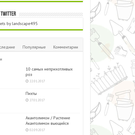
 Twitter
ets by landscape495
следние
Популярные
Комментарии
и
10 самых неприхотливых
роз
22.01.2017
Пихты
27.01.2017
Акантолимон / Растение
Акантолимон вьющийся
02.09.2017