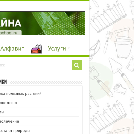
Алфавит
Услуги
ики
ука полезных растений
оводство
ды
волечение
сота от природы