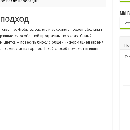
ое после пересадки
Мы в
подход
Twe
тственно. Чтобы вырастить и сохранить презентабельный
ерживается особенной программы по уходу. Самый
ем цветка – повесить бирку с общей информацией (время
По
р влажности) на горшок. Такой способ поможет выявить
Тэг