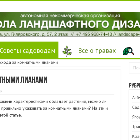
Советы садоводам
Все о травах
ухода за комнатными лианами
атными лианами
Рубр
тр
Азб
 какими характеристиками обладает растение, можно ли
Сад
 правильно ухаживать за комнатными лианами? На эти и
той статье.
Яго
Тра
Кра