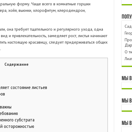
спиральную форму. Чаще всего в комнатные горшки
тера, хойя, вьюнки, хлорофитум, клеродендрон,
Попу
Сад
ли, она требует тщательного и регулярного ухода, одна
Гео
вид и привлекательность, замедляет рост, листья начинают
Про
стить настоящую красавицу, следует придерживаться общих
Дар
.
О т
Лиа
Содержание
Мы в
ляет состояние листьев
ров
Мы в
 важны
ребованию
венного субстрата
Мы в
ей осторожностью