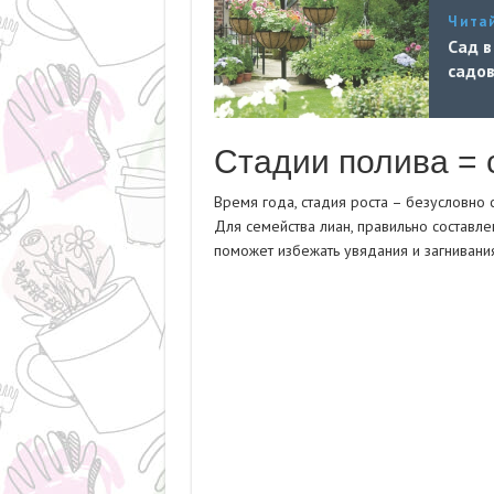
Чита
Сад в
садо
Стадии полива = 
Время года, стадия роста – безусловно 
Для семейства лиан, правильно составл
поможет избежать увядания и загнивания