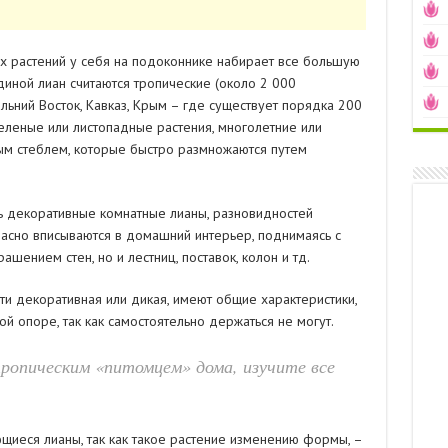
х растений у себя на подоконнике набирает все большую
диной лиан считаются тропические (около 2 000
льний Восток, Кавказ, Крым – где существует порядка 200
зеленые или листопадные растения, многолетние или
ым стеблем, которые быстро размножаются путем
ь декоративные комнатные лианы, разновидностей
асно вписываются в домашний интерьер, поднимаясь с
ашением стен, но и лестниц, поставок, колон и тд.
ти декоративная или дикая, имеют общие характеристики,
ой опоре, так как самостоятельно держаться не могут.
ропическим «питомцем» дома, изучите все
иеся лианы, так как такое растение изменению формы, –