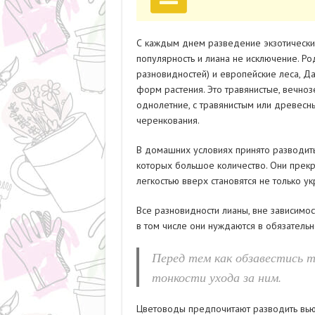
С каждым днем разведение экзотически
популярность и лиана не исключение. Ро
разновидностей) и европейские леса, Да
форм растения. Это травянистые, вечно
однолетние, с травянистым или древесн
черенкования.
В домашних условиях принято разводит
которых большое количество. Они прекр
легкостью вверх становятся не только укр
Все разновидности лианы, вне зависимос
в том числе они нуждаются в обязательн
Перед тем как обзавестись т
тонкости ухода за ним.
Цветоводы предпочитают разводить вьющ