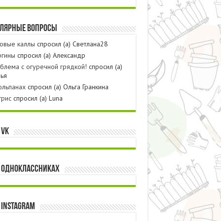
лярные вопросы
овые каллы
спросил (а) Светлана28
ргины
спросил (а) Александр
блема с огуречной грядкой!
спросил (а)
ья
юльпанах
спросил (а) Ольга Гранкина
трис
спросил (а) Luna
 VK
 одноклассниках
 instagram